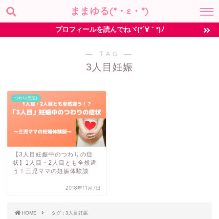
ままゆる(*・ε・*)
プロフィールを読んでねヾ(*´∀｀*)ﾉ
― TAG ―
3人目妊娠
つわり(悪阻)
【3人目妊娠中のつわりの症
状】1人目・2人目とも全然違
う！三児ママの妊娠体験談
2018年11月7日
HOME
タグ : 3人目妊娠