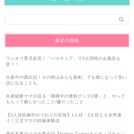
最近の投稿
ワンオペ育児必見！「バスチェア」で3人同時のお風呂も
楽々！
出産中の面白話！その時はみんな真剣、でも後になって笑い
話になることも
出産経験ママが語る「陣痛中の便利グッズ3選」と、やって
もらって嬉しかったこと/嫌だったこと
【3人目妊娠中のつわりの症状】1人目・2人目とも全然違
う！三児ママの妊娠体験談
予約不要のスマホ英会話【Native Camp/ネイティブキャン